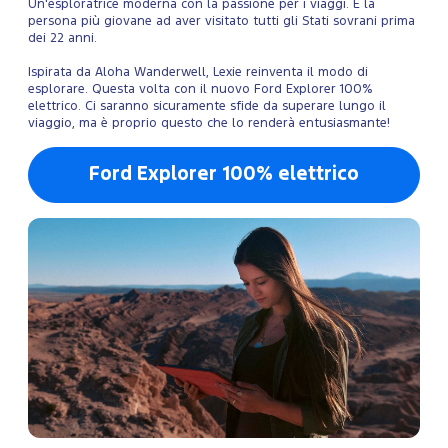
Un'esploratrice moderna con la passione per i viaggi. È la
persona più giovane ad aver visitato tutti gli Stati sovrani prima
dei 22 anni.
Ispirata da Aloha Wanderwell, Lexie reinventa il modo di
esplorare. Questa volta con il nuovo Ford Explorer 100%
elettrico. Ci saranno sicuramente sfide da superare lungo il
viaggio, ma è proprio questo che lo renderà entusiasmante!
Ford Explorer 100% elettrico