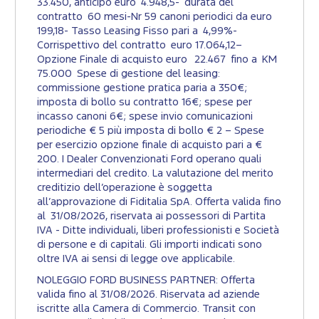
33.450, anticipo euro 4.948,5- durata del
contratto 60 mesi-Nr 59 canoni periodici da euro
199,18- Tasso Leasing Fisso pari a 4,99%-
Corrispettivo del contratto euro 17.064,12–
Opzione Finale di acquisto euro 22.467 fino a KM
75.000 Spese di gestione del leasing:
commissione gestione pratica paria a 350€;
imposta di bollo su contratto 16€; spese per
incasso canoni 6€; spese invio comunicazioni
periodiche € 5 più imposta di bollo € 2 – Spese
per esercizio opzione finale di acquisto pari a €
200. I Dealer Convenzionati Ford operano quali
intermediari del credito. La valutazione del merito
creditizio dell’operazione è soggetta
all’approvazione di Fiditalia SpA. Offerta valida fino
al 31/08/2026, riservata ai possessori di Partita
IVA - Ditte individuali, liberi professionisti e Società
di persone e di capitali. Gli importi indicati sono
oltre IVA ai sensi di legge ove applicabile.
NOLEGGIO FORD BUSINESS PARTNER: Offerta
valida fino al 31/08/2026. Riservata ad aziende
iscritte alla Camera di Commercio. Transit con