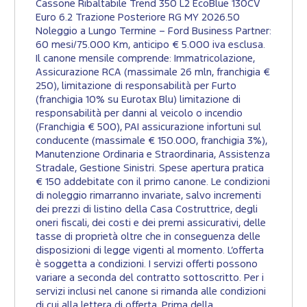
Cassone Ribaltabile Trend 350 L2 EcoBlue 130CV
Euro 6.2 Trazione Posteriore RG MY 2026.50
Noleggio a Lungo Termine – Ford Business Partner:
60 mesi/75.000 Km, anticipo € 5.000 iva esclusa.
Il canone mensile comprende: Immatricolazione,
Assicurazione RCA (massimale 26 mln, franchigia €
250), limitazione di responsabilità per Furto
(franchigia 10% su Eurotax Blu) limitazione di
responsabilità per danni al veicolo o incendio
(Franchigia € 500), PAI assicurazione infortuni sul
conducente (massimale € 150.000, franchigia 3%),
Manutenzione Ordinaria e Straordinaria, Assistenza
Stradale, Gestione Sinistri. Spese apertura pratica
€ 150 addebitate con il primo canone. Le condizioni
di noleggio rimarranno invariate, salvo incrementi
dei prezzi di listino della Casa Costruttrice, degli
oneri fiscali, dei costi e dei premi assicurativi, delle
tasse di proprietà oltre che in conseguenza delle
disposizioni di legge vigenti al momento. L’offerta
è soggetta a condizioni. I servizi offerti possono
variare a seconda del contratto sottoscritto. Per i
servizi inclusi nel canone si rimanda alle condizioni
di cui alla lettera di offerta. Prima della