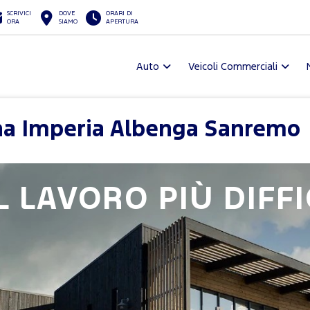
SCRIVICI
DOVE
ORARI DI
ORA
SIAMO
APERTURA
Auto
Veicoli Commerciali
ona Imperia Albenga Sanremo
L LAVORO PIÙ DIFFI