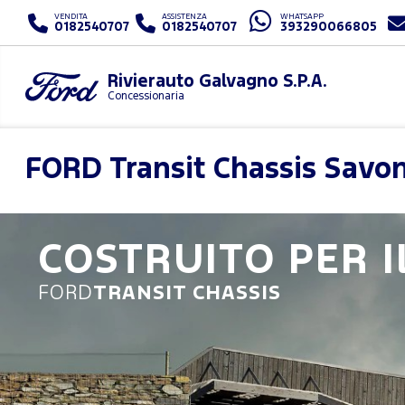
VENDITA
ASSISTENZA
WHATSAPP
0182540707
0182540707
393290066805
Rivierauto Galvagno S.P.A.
Concessionaria
FORD
Transit Chassis Sav
COSTRUITO PER I
FORD
TRANSIT CHASSIS